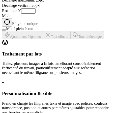
Décalage horizontal
:
20
px
Décalage vertical
:
20
px
Rotation
:
0
°
Mode
Filigrane unique
Motif plein écran
Ajouter des filigranes
Tout effacer
Tout télécharger
Traitement par lots
Traitez plusieurs images à la fois, améliorant considérablement
l'efficacité du travail, particulièrement adapté aux scénarios
nécessitant le même filigrane sur plusieurs images.
Personnalisation flexible
Prend en charge les filigranes texte et image avec polices, couleurs,
transparence, position et autres paramètres ajustables pour répondre
aux besoins personnalisés.