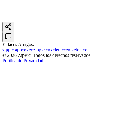
Enlaces Amigos
:
zippic.app
cover.zippic.cn
kelen.cc
en.kelen.cc
©
2026
ZipPic.
Todos los derechos reservados
Política de Privacidad