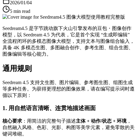
2026/01/04
5 min read
Seedream4.5 是字节跳动旗下火山引擎发布的豆包・图像创作
模型，以 Seedream 4.5 为代表，它是首个实现 “生成即编辑”
全流程闭环的多模态图像大模型，支持文本与图像组合输入，
具备 4K 多模态生图、多图融合创作、参考生图、组合生图、
图像编辑等核心能力。
通用规则
Seedream 4.5 支持文生图、图片编辑、参考图生图、组图生成
等多种任务。为获得更理想的图像效果，请在编写提示词时遵
循以下原则：
1.
用自然语言清晰、连贯地描述画面
核心要求
：用简洁的完整句子描述
主体 + 动作/状态 + 环境
，
自然融入风格、色彩、光影、构图等美学元素，避免零散的关
键词堆砌。