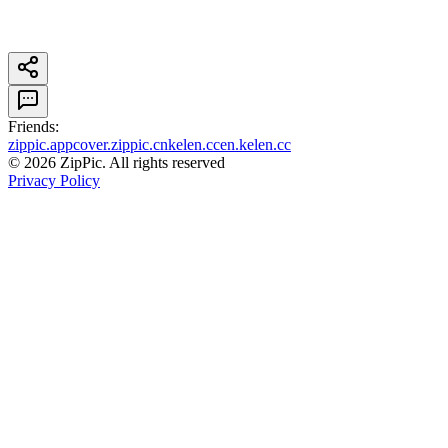
Friends
:
zippic.app
cover.zippic.cn
kelen.cc
en.kelen.cc
©
2026
ZipPic.
All rights reserved
Privacy Policy