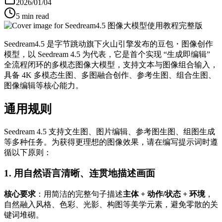
2026/01/04
5 min read
Seedream4.5 是字节跳动旗下火山引擎发布的豆包・图像创作
模型，以 Seedream 4.5 为代表，它是首个实现 “生成即编辑”
全流程闭环的多模态图像大模型，支持文本与图像组合输入，
具备 4K 多模态生图、多图融合创作、参考生图、组合生图、
图像编辑等核心能力。
通用规则
Seedream 4.5 支持文生图、图片编辑、参考图生图、组图生成
等多种任务。为获得更理想的图像效果，请在编写提示词时遵
循以下原则：
1.
用自然语言清晰、连贯地描述画面
核心要求
：用简洁的完整句子描述
主体 + 动作/状态 + 环境
，
自然融入风格、色彩、光影、构图等美学元素，避免零散的关
键词堆砌。